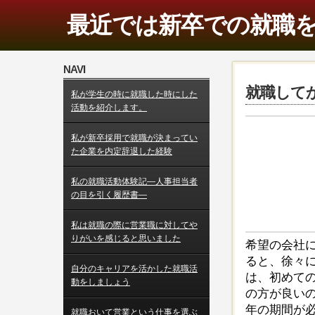
最近では新卒での就職
NAVI
就職して
私が学生の時に就職した時にした
活動を紹介します。
私が新卒採用で就職が決まってい
た企業を内定辞退した経験
私の就職活動体験記―人事担当者
の目を引く履歴書―
私は就職の際に営業職に対してや
りがいを感じると思いました
希望の会社
ると、徐々
自分のキャリアを活かした就職活
は、初めて
動をしましょう
の方が良い
年の期間が
就職おいて営業という仕事を選ぶ