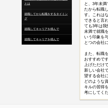
と、3年未
とは
たから転職
就職してから転職をするタイミン
す。これは
グ
できると言
ても3年は我
就職してキャリアを積んで
未満で就職
いう印象を
就職してキャリアを積んで
とつの会社
また、転職
おすすめで
上げただけ
新しい会社
望する会社
どのような
キルの習得
考にしてく